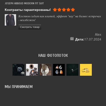
JOSEPH ABBOUD MODERN FIT SUIT
СУМ
Контракты гарантированы!
Вс
Костюм сидит как влитой, эффект "вау" на бизнес встречах
- неизбежен!
Смотреть товар
 12
Alex
024
Дата:
17.07.2024
НАШ ФОТОПОТОК
МЫ ПРИНИМАЕМ