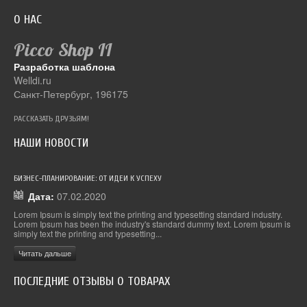
О НАС
Picco Shop
II
Разработка шаблона
Welldi.ru
Санкт-Петербург, 196175
РАССКАЗАТЬ ДРУЗЬЯМ!
НАШИ НОВОСТИ
БИЗНЕС-ПЛАНИРОВАНИЕ: ОТ ИДЕИ К УСПЕХУ
ДЕС
Дата:
07.02.2020
.
Lorem Ipsum is simply text the printing and typesetting standard industry.
Lor
 is
Lorem Ipsum has been the industry's standard dummy text. Lorem Ipsum is
Lor
simply text the printing and typesetting...
simp
Читать дальше
Чи
ПОСЛЕДНИЕ ОТЗЫВЫ О ТОВАРАХ