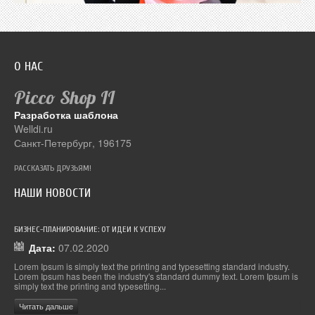
О НАС
Picco Shop
II
Разработка шаблона
Welldi.ru
Санкт-Петербург, 196175
РАССКАЗАТЬ ДРУЗЬЯМ!
НАШИ НОВОСТИ
БИЗНЕС-ПЛАНИРОВАНИЕ: ОТ ИДЕИ К УСПЕХУ
ДЕС
Дата:
07.02.2020
.
Lorem Ipsum is simply text the printing and typesetting standard industry.
Lor
 is
Lorem Ipsum has been the industry's standard dummy text. Lorem Ipsum is
Lor
simply text the printing and typesetting...
simp
Читать дальше
Чи