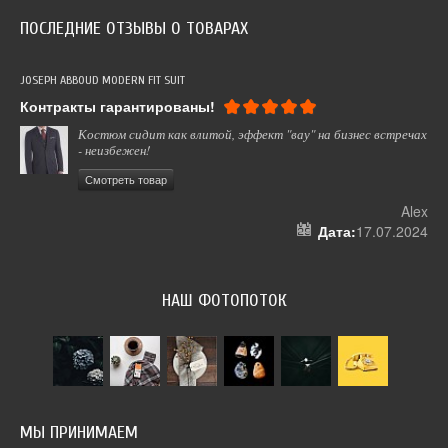
ПОСЛЕДНИЕ ОТЗЫВЫ О ТОВАРАХ
JOSEPH ABBOUD MODERN FIT SUIT
СУМ
Контракты гарантированы!
Вс
Костюм сидит как влитой, эффект "вау" на бизнес встречах
- неизбежен!
Смотреть товар
 12
Alex
024
Дата:
17.07.2024
НАШ ФОТОПОТОК
МЫ ПРИНИМАЕМ