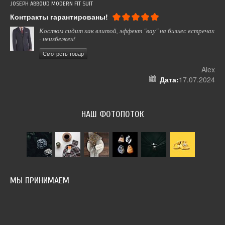
JOSEPH ABBOUD MODERN FIT SUIT
СУМ
Контракты гарантированы!
Вс
Костюм сидит как влитой, эффект "вау" на бизнес встречах
- неизбежен!
Смотреть товар
ель
Alex
024
Дата:
17.07.2024
НАШ ФОТОПОТОК
МЫ ПРИНИМАЕМ