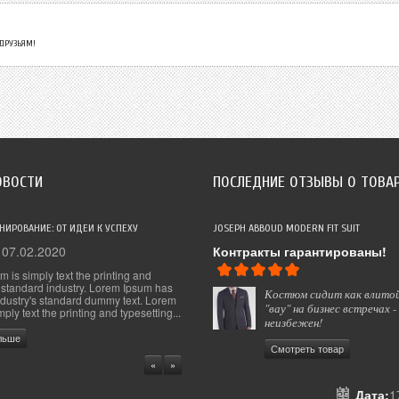
 ДРУЗЬЯМ!
ОВОСТИ
ПОСЛЕДНИЕ ОТЗЫВЫ О ТОВА
НИРОВАНИЕ: ОТ ИДЕИ К УСПЕХУ
 G-SHOCK GA-2100-1A1ER
ДЕСЯТЬ СОВЕТОВ НАЧИНАЮЩИМ БЛОГГЕРАМ
JOSEPH ABBOUD MODERN FIT SUIT
ежные как автомат калашникова
07.02.2020
Дата:
Контракты гарантированы!
07.02.2020
 is simply text the printing and
Lorem Ipsum is simply text the printing and
 standard industry. Lorem Ipsum has
typesetting standard industry. Lorem Ipsum 
Лучше часов не найти!
Костюм сидит как влито
ndustry's standard dummy text. Lorem
been the industry's standard dummy text. L
"вау" на бизнес встречах -
ply text the printing and typesetting...
Ipsum is simply text the printing and...
Смотреть товар
неизбежен!
льше
Читать дальше
Test 12
Смотреть товар
Дата:
17.07.2024
«
»
Дата:
1