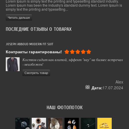
.
Lorem Ipsum is simply text the printing and typesetting standard industry.
Lor
 is
Lorem Ipsum has been the industry's standard dummy text. Lorem Ipsum is
Lor
simply text the printing and typesetting...
simp
Читать дальше
Чи
ПОСЛЕДНИЕ ОТЗЫВЫ О ТОВАРАХ
JOSEPH ABBOUD MODERN FIT SUIT
СУМ
Контракты гарантированы!
Вс
Костюм сидит как влитой, эффект "вау" на бизнес встречах
- неизбежен!
Смотреть товар
 12
Alex
024
Дата:
17.07.2024
НАШ ФОТОПОТОК